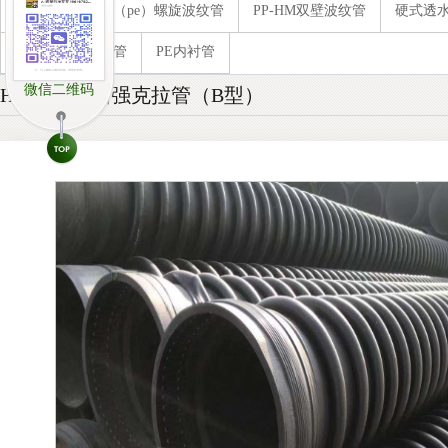
内肋增强聚乙烯（pe）螺旋波纹管
PP-HM双壁波纹管
硬式透
预应力金属波纹管
PE内衬管
微信二维码
HDPE缠绕增强克拉管（B型）